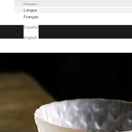
Français
Langue
Français
Español
Panier
English