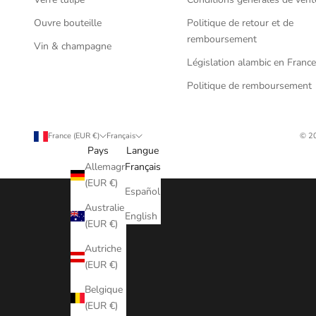
Ouvre bouteille
Politique de retour et de
remboursement
Vin & champagne
Législation alambic en Franc
Politique de remboursement
France (EUR €)
Français
© 20
Pays
Langue
Allemagne
Français
(EUR €)
Español
Australie
English
(EUR €)
Autriche
(EUR €)
Belgique
(EUR €)