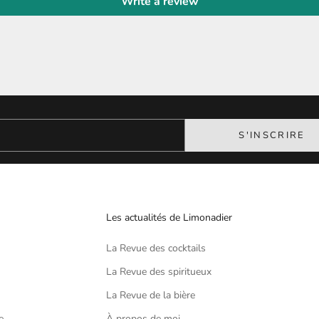
Write a review
Découvre nos actualités en avant-première
Newsletter
Inscris-toi à notre Newsletter et profite de 10% offerts
S'INSCRIRE
Les actualités de Limonadier
La Revue des cocktails
La Revue des spiritueux
La Revue de la bière
e
À propos de moi