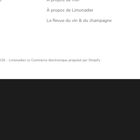
À propos de Limonadier
La Revue du vin & du champagne
e
26 - Limonadier.co
Commerce électronique propulsé par Shopify