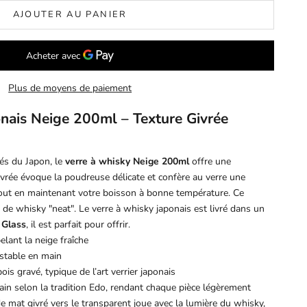
AJOUTER AU PANIER
Plus de moyens de paiement
nais Neige 200ml – Texture Givrée
gés du Japon, le
verre à whisky Neige 200ml
offre une
ivrée évoque la poudreuse délicate et confère au verre une
 tout en maintenant votre boisson à bonne température. Ce
 de whisky "neat". Le
verre à whisky japonais
est livré dans un
 Glass
, il est parfait pour offrir.
elant la neige fraîche
stable en main
is gravé, typique de l’art verrier japonais
ain selon la tradition Edo, rendant chaque pièce légèrement
de mat givré vers le transparent joue avec la lumière du whisky,