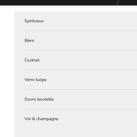
Passer au contenu
Précédent
Spiritueux
Bière
Cocktail
Verre tulipe
Ouvre bouteille
Vin & champagne