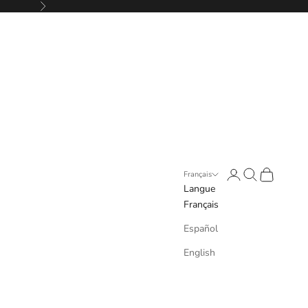
Suivant
Connexion
Recherche
Panier
Français
Langue
Français
Español
English