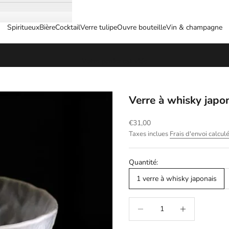
Spiritueux
Bière
Cocktail
Verre tulipe
Ouvre bouteille
Vin & champagne
Votre panier est vide
Verre à whisky japo
Prix de vente
€31,00
Taxes inclues
Frais d'envoi calcul
Quantité:
1 verre à whisky japonais
Diminuer la quantité
Augmenter la qua