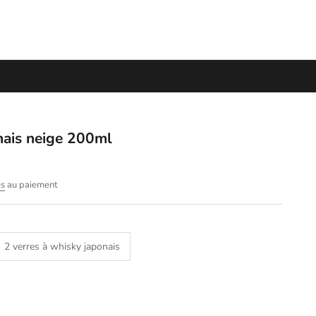
nais neige 200ml
és
au paiement
2 verres à whisky japonais
ntité