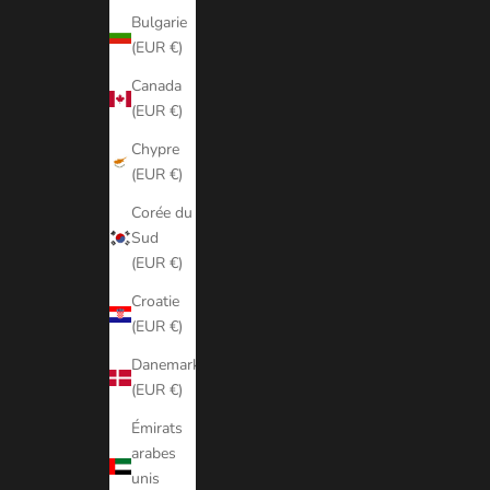
Bulgarie
(EUR €)
Canada
(EUR €)
Chypre
(EUR €)
Corée du
Sud
(EUR €)
Croatie
(EUR €)
Danemark
(EUR €)
Émirats
arabes
unis