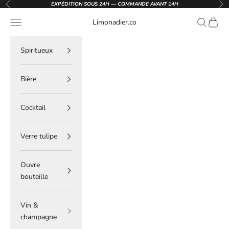
Passer au contenu
EXPÉDITION SOUS 24H — COMMANDE AVANT 14H
Précédent
Sui
Menu
Recherche
Panier
Limonadier.co
Spiritueux
Bière
Cocktail
Verre tulipe
Ouvre
bouteille
Vin &
champagne