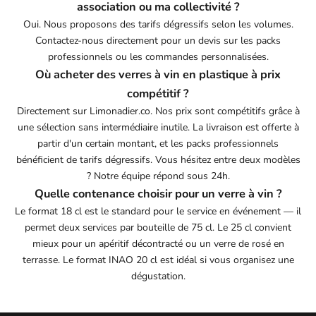
association ou ma collectivité ?
Oui. Nous proposons des tarifs dégressifs selon les volumes.
Contactez-nous directement pour un devis sur les packs
professionnels ou les commandes personnalisées.
Où acheter des verres à vin en plastique à prix
compétitif ?
Directement sur Limonadier.co. Nos prix sont compétitifs grâce à
une sélection sans intermédiaire inutile. La livraison est offerte à
partir d'un certain montant, et les packs professionnels
bénéficient de tarifs dégressifs. Vous hésitez entre deux modèles
? Notre équipe répond sous 24h.
Quelle contenance choisir pour un verre à vin ?
Le format 18 cl est le standard pour le service en événement — il
permet deux services par bouteille de 75 cl. Le 25 cl convient
mieux pour un apéritif décontracté ou un verre de rosé en
Découvre nos actualités en avant-première
terrasse. Le format INAO 20 cl est idéal si vous organisez une
Newsletter
dégustation.
Inscris-toi à notre Newsletter et profite de 10% offerts