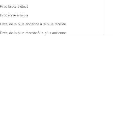
Prix: faible à élevé
Prix: élevé à faible
Date, de la plus ancienne à la plus récente
Date, de la plus récente à la plus ancienne
Ajouter au panier
Choisir les options
Lot 6 verres à Vin en Plastique
Ensemble 12 verres à Vin en
Colorés
Plastique Colorés
Prix de vente
Prix de vente
€54,50
€39,99