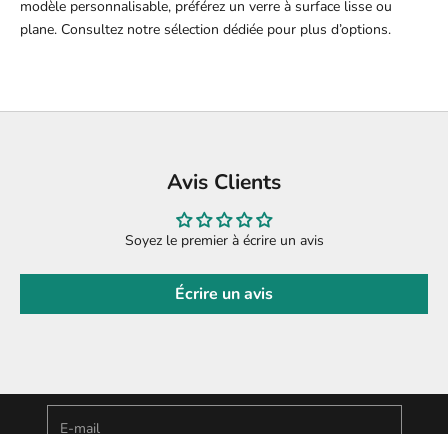
modèle personnalisable, préférez un verre à surface lisse ou
plane. Consultez notre sélection dédiée pour plus d’options.
Avis Clients
Soyez le premier à écrire un avis
Écrire un avis
Découvre nos actualités en avant-première
Newsletter
Inscris-toi à notre Newsletter et profite de 10% offerts
E-mail