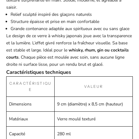
texture surprenante en main. Solide, moderne, et agréable à
saisir.
Relief sculpté inspiré des glaçons naturels
Structure épaisse et prise en main confortable
Grande contenance adaptée aux spiritueux avec ou sans glace
Le design de ce
verre à whisky japonais
joue avec la transparence
et la lumière. L’effet givré renforce la fraîcheur visuelle. Sa base
est stable et large. Idéal pour le
whisky, rhum, gin ou cocktails
courts
. Chaque pièce est moulée avec soin, sans aucune ligne
droite ni surface lisse, pour un rendu brut et glacé.
Caractéristiques techniques
CARACTÉRISTIQU
VALEUR
E
Dimensions
9 cm (diamètre) x 8,5 cm (hauteur)
Matériaux
Verre moulé texturé
Capacité
280 ml