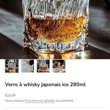
Verre à whisky japonais ice 280ml
Prix de vente
€19,99
Taxes inclues
Frais d'envoi calculés
au paiement