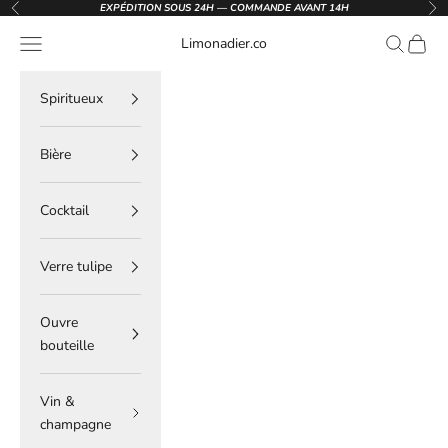
Passer au contenu
EXPÉDITION SOUS 24H — COMMANDE AVANT 14H
Précédent
Sui
Menu
Recherche
Panier
Limonadier.co
Spiritueux
Bière
Cocktail
Verre tulipe
Ouvre
bouteille
Vin &
champagne