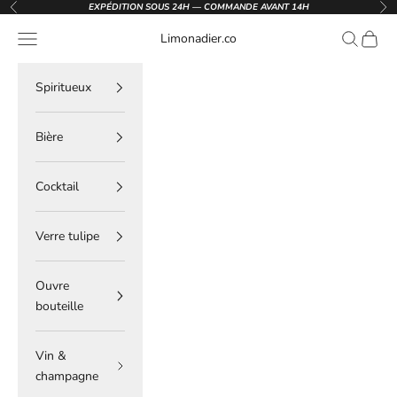
Passer au contenu
EXPÉDITION SOUS 24H — COMMANDE AVANT 14H
Précédent
Sui
Menu
Recherche
Panier
Limonadier.co
Spiritueux
Bière
Cocktail
Verre tulipe
Ouvre
bouteille
Vin &
champagne