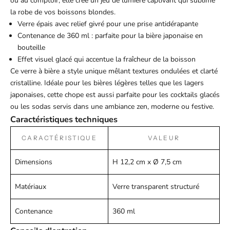
ou au comptoir, elle crée un jeu de lumière captivant qui sublime
la robe de vos boissons blondes.
Verre épais avec relief givré pour une prise antidérapante
Contenance de 360 ml : parfaite pour la bière japonaise en
bouteille
Effet visuel glacé qui accentue la fraîcheur de la boisson
Ce verre à bière a style unique mêlant textures ondulées et clarté
cristalline. Idéale pour les bières légères telles que les lagers
japonaises, cette chope est aussi parfaite pour les cocktails glacés
ou les sodas servis dans une ambiance zen, moderne ou festive.
Caractéristiques techniques
CARACTÉRISTIQUE
VALEUR
Dimensions
H 12,2 cm x Ø 7,5 cm
Matériaux
Verre transparent structuré
Contenance
360 ml