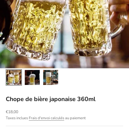
Chope de bière japonaise 360ml
Prix de vente
€18,00
Taxes inclues
Frais d'envoi calculés
au paiement