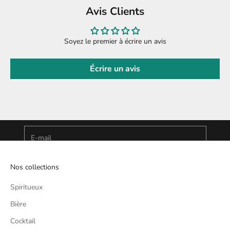
Avis Clients
Soyez le premier à écrire un avis
Écrire un avis
Découvre nos actualités en avant-première
Newsletter
Inscris-toi à notre Newsletter et profite de 10% offerts
E-mail
S'INSCRIRE
Nos collections
Spiritueux
Bière
Cocktail